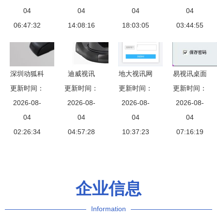
统 各地报
04
300 专业办
04
安全检查设
04
业务助力夯
04
价与购买指
06:47:32
公通话的新
14:08:16
备与视讯会
18:03:05
实基层党建
03:44:55
南
标杆
议系统产品
数字化建设
列表
深圳动狐科
迪威视讯
地大视讯网
易视讯桌面
技视讯会议
更新时间：
更新时间：
DVC70会
络会议用户
更新时间：
终端3.1.1.7
更新时间：
系统 重新
2026-08-
2026-08-
议摄像机
2026-08-
使用手册
官方版 河
2026-08-
定义远程协
04
重塑视讯会
04
04
东下载站推
04
作的效率标
02:26:34
议新体验
04:57:28
10:37:23
荐的视讯会
07:16:19
杆
议新选择
企业信息
Information