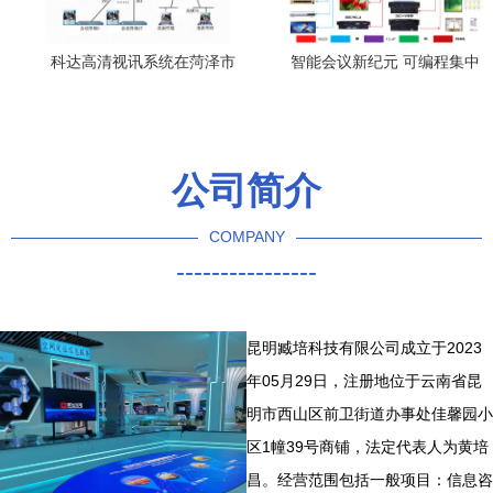
科达高清视讯系统在菏泽市
智能会议新纪元 可编程集中
环保局的应用 高效沟通助力
控制系统与iPad无线中控引
环保治理
领视讯会议变革
公司简介
COMPANY
----------------
昆明臧培科技有限公司成立于2023
年05月29日，注册地位于云南省昆
明市西山区前卫街道办事处佳馨园小
区1幢39号商铺，法定代表人为黄培
昌。经营范围包括一般项目：信息咨