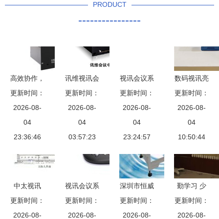
PRODUCT
----------------
高效协作，
讯维视讯会
视讯会议系
数码视讯亮
更新时间：
触手可及
更新时间：
议系统 远
统与会议电
更新时间：
相超高清数
更新时间：
——视讯会
2026-08-
程协作的智
2026-08-
话的选择与
2026-08-
字产业协同
2026-08-
议系统供应
04
能枢纽
04
采购指南
04
发展峰会，
04
23:36:46
全解析
03:57:23
23:24:57
视讯会议系
10:50:44
统创新引领
未来
中太视讯
视讯会议系
深圳市恒威
勤学习 少
更新时间：
Penteview
统与宝利通
更新时间：
视讯科技开
更新时间：
更新时间：
跑腿 聊城
数据会议系
2026-08-
Voicestation
2026-08-
发有限公司
2026-08-
移动云视讯
2026-08-