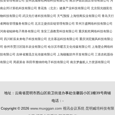
投资管理有限公司
贵州筑城驿站网络科技有限公司
南京伊偌西酒店管理有限公司
河
南众邦计算机科技有限公司
青花鱼（北京）健康产业科技有限公司
北京阳光靓彩生
物科技有限公司
武汉先行者科技有限公司
天气预报
上海悟阁实业有限公司
青岛天行
者网络管理服务有限公司
北京泛捷供应链管理有限公司
常州方盛网络科技有限公司
河南省鲲林电子商务有限公司
淮安三鼎教育科技有限公司
重庆航乾网络科技有限公
司
四川昕辰未来电子科技有限公司
北京慕远科技有限公司
重庆润宏频风科技有限公
司
徐州市贾汪区陆丰农业有限公司
哈尔滨市暖言文化传媒有限公司
上海楚企网络科
技有限公司
吉林省雅迅文化传媒有限公司
上海颛氨软件开发有限公司
三喜农机股份
有限公司
周易算命
和田帝雅纳特电子科技有限公司
南京梦鑫航人力资源有限公司
地址：云南省昆明市西山区前卫街道办事处佳馨园小区1幢39号商铺
电话：-
Copyright © 2026
www.muxggan.com
视讯会议系统
昆明臧培科技有限