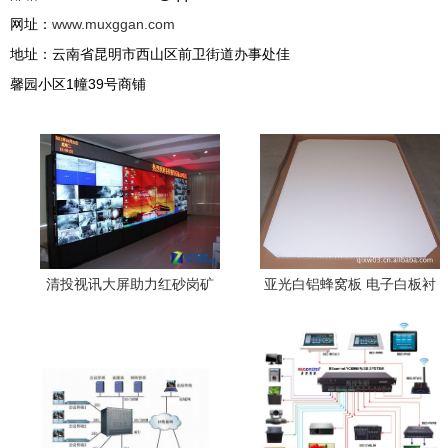
网址：
www.muxggan.com
地址：云南省昆明市西山区前卫街道办事处佳
馨园小区1幢39号商铺
清投视讯大屏助力红砂岗矿
亚光白铝蜂窝板 电子白板衬
区视讯会议系统升级
板优选之材，助推视讯会议
新体验