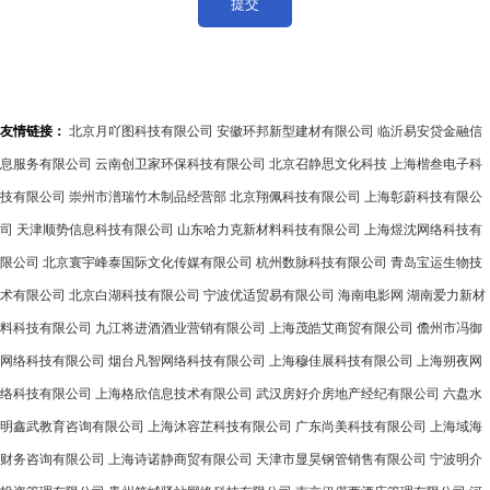
友情链接：
北京月吖图科技有限公司
安徽环邦新型建材有限公司
临沂易安贷金融信
息服务有限公司
云南创卫家环保科技有限公司
北京召静思文化科技
上海楷叁电子科
技有限公司
崇州市潽瑞竹木制品经营部
北京翔佩科技有限公司
上海彰蔚科技有限公
司
天津顺势信息科技有限公司
山东哈力克新材料科技有限公司
上海煜沈网络科技有
限公司
北京寰宇峰泰国际文化传媒有限公司
杭州数脉科技有限公司
青岛宝运生物技
术有限公司
北京白湖科技有限公司
宁波优适贸易有限公司
海南电影网
湖南爱力新材
料科技有限公司
九江将进酒酒业营销有限公司
上海茂皓艾商贸有限公司
儋州市冯御
网络科技有限公司
烟台凡智网络科技有限公司
上海穆佳展科技有限公司
上海朔夜网
络科技有限公司
上海格欣信息技术有限公司
武汉房好介房地产经纪有限公司
六盘水
明鑫武教育咨询有限公司
上海沐容芷科技有限公司
广东尚美科技有限公司
上海域海
财务咨询有限公司
上海诗诺静商贸有限公司
天津市显昊钢管销售有限公司
宁波明介